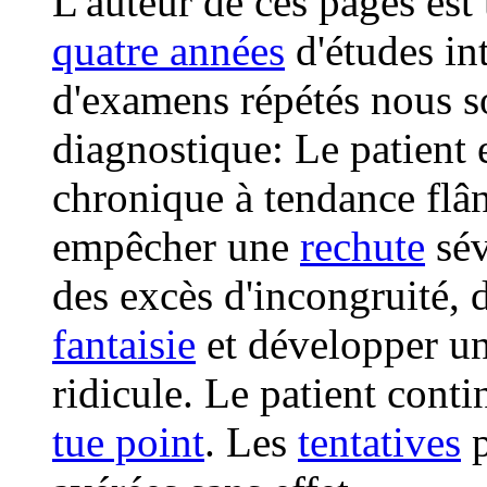
L'auteur de ces pages est
quatre années
d'études int
d'examens répétés nous s
diagnostique: Le patient 
chronique à tendance flân
empêcher une
rechute
sév
des excès d'incongruité, 
fantaisie
et développer u
ridicule. Le patient conti
tue point
. Les
tentatives
p